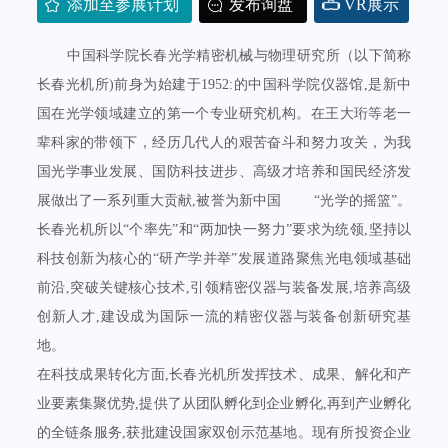
添加至参展计划
发布询盘
VR展示
中国科学院长春光学精密机械与物理研究所（以下简称
长春光机所)前身为始建于1952:的中国科学院仪器馆,是新中
国在光学领域建立的第一个专业研究机构。在王大珩等老一
辈科家的带领下，经历几代人的艰苦奋斗和努力攻关，为我
国光学事业发展、国防科技进步、高级才培养和国民经济发
展做出了一系列重大贡献,被誉为新中国 “光学的摇篮”。
长春光机所以“个率先”和“两加快一努力”要求为统领,坚持以
科技创新为核心的“研产学并举”发展道路聚焦光电领域基础
前沿,突破关键核心技术,引领精密仪器与装备发展,培养高级
创新人才,建设成为国际一流的精密仪器与装备创新研究基
地。
在科技成果转化方面,长春光机所发挥技术、成果、解化和产
业要素集聚优势,提供了从团队孵化到企业孵化,再到产业孵化
的全链条服务,获批建设国家双创示范基地。现有所投资企业