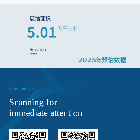
Changchun Air Show
Scanning for
immediate attention