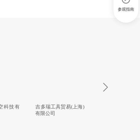
参观指南
贸易(上海)
北京韦林意威特工业
河北空上航空
内窥镜有限公司
限公司