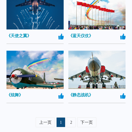
《天使之翼》
《蓝天仪仗》
《炫舞》
《静态战机》
上一页
1
2
下一页