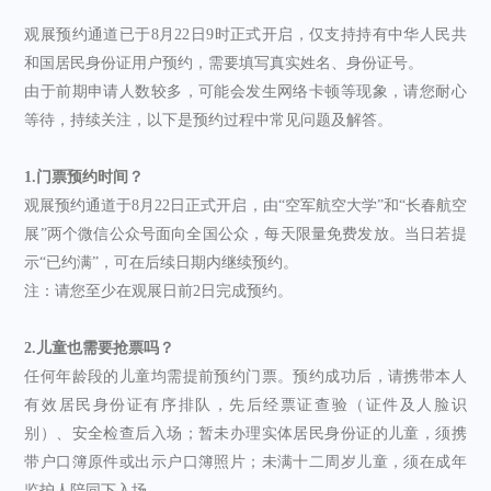
观展预约通道已于8月22日9时正式开启，仅支持持有中华人民共
和国居民身份证用户预约，需要填写真实姓名、身份证号。
由于前期申请人数较多，可能会发生网络卡顿等现象，请您耐心
等待，持续关注，以下是预约过程中常见问题及解答。
1.门票预约时间？
观展预约通道于8月22日正式开启，由“空军航空大学”和“长春航空
展”两个微信公众号面向全国公众，每天限量免费发放。当日若提
示“已约满”，可在后续日期内继续预约。
注：请您至少在观展日前2日完成预约。
2.儿童也需要抢票吗？
任何年龄段的儿童均需提前预约门票。预约成功后，请携带本人
有效居民身份证有序排队，先后经票证查验（证件及人脸识
别）、安全检查后入场；暂未办理实体居民身份证的儿童，须携
带户口簿原件或出示户口簿照片；未满十二周岁儿童，须在成年
监护人陪同下入场。