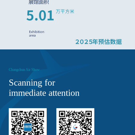
Changchun Air Show
Scanning for
immediate attention