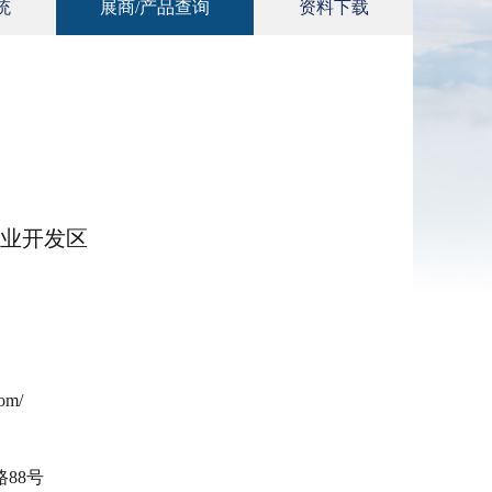
统
展商/产品查询
资料下载
业开发区
om/
88号