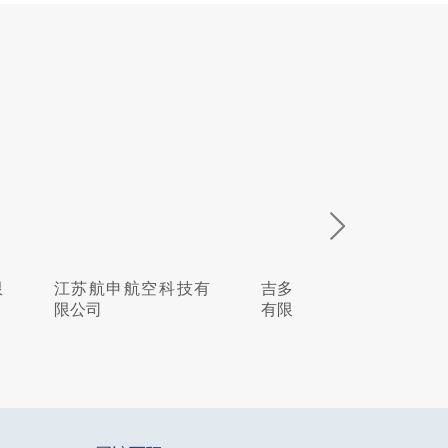
空科技有
吉多瑞工具贸易(上海)
北京韦林意威特
有限公司
内窥镜有限公司