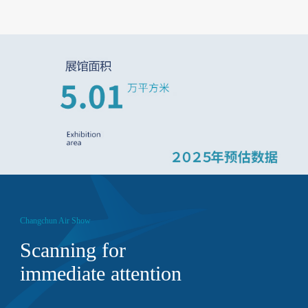
Changchun Air Show
Scanning for
immediate attention