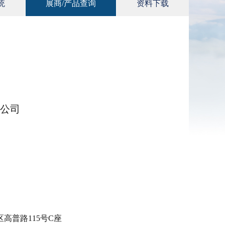
统
展商/产品查询
资料下载
公司
高普路115号C座