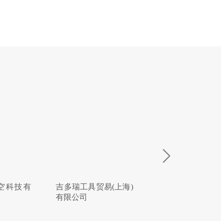
空科技有
吉多瑞工具贸易(上海)
北京韦林意威特
有限公司
内窥镜有限公司