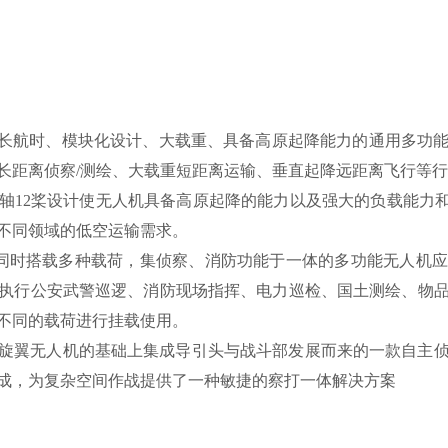
款长航时、模块化设计、大载重、具备高原起降能力的通用多功
长距离侦察/测绘、大载重短距离运输、垂直起降远距离飞行等
12轴12桨设计使无人机具备高原起降的能力以及强大的负载能力
不同领域的低空运输需求。
款可同时搭载多种载荷，集侦察、消防功能于一体的多功能无人机
执行公安武警巡逻、消防现场指挥、电力巡检、国土测绘、物
不同的载荷进行挂载使用。
成熟四旋翼无人机的基础上集成导引头与战斗部发展而来的一款自主
成，为复杂空间作战提供了一种敏捷的察打一体解决方案