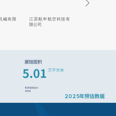
航申航空科技有
吉多瑞工具贸易(上海)
北京韦林
司
有限公司
内窥镜有限