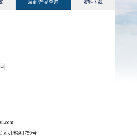
统
展商/产品查询
资料下载
司
l.com
区明溪路1759号