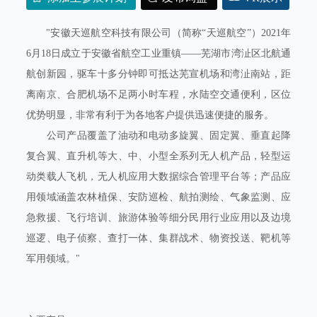
"安徽天巡航空科技有限公司（简称“天巡航空”）2021年
6月18日成立于安徽省航空工业重镇——芜湖市湾沚区北航通
航创新园，驱车十多分钟即可抵达芜宣机场和湾沚南站，距
离南京、合肥机场不足两小时车程，水陆空交通便利，区位
优势明显，非常有利于为各地客户提供迅速便捷的服务。
公司产品覆盖了油动和电动多旋翼、固定翼、垂直起降
复合翼、直升机等大、中、小型全系列无人机产品，轻型运
动类载人飞机，无人机应用大数据综合管理平台等；产品应
用领域涵盖农林植保、安防巡检、航拍测绘、气象监测、应
急救援、飞行培训、旅游体验等细分民用行业应用以及边境
巡逻、电子侦察、查打一体、集群战术、物资投送、靶机等
军用领域。"