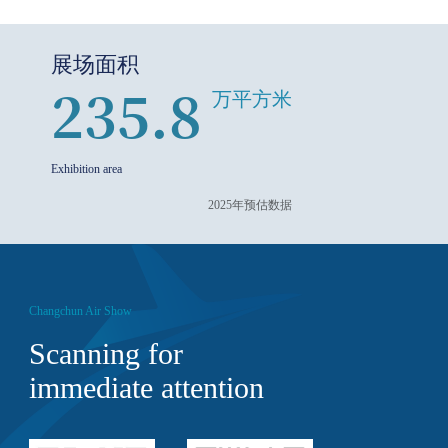
展场面积
235.8
万平方米
Exhibition area
2025年预估数据
Changchun Air Show
Scanning for
immediate attention