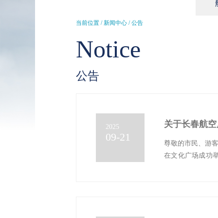
当前位置 / 新闻中心 / 公告
Notice
公告
关于长春航空
2025
09-21
尊敬的市民、游客
在文化广场成功
的广泛好评。结合