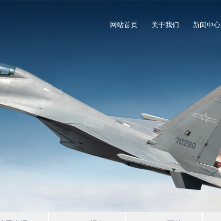
网站首页
关于我们
新闻中心