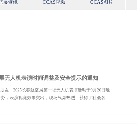
航展资讯
CCAS视频
CCAS图片
展无人机表演时间调整及安全提示的通知
朋友：2025长春航空展第一场无人机表演活动于9月20日晚
举办，表演视觉效果突出，现场气氛热烈，获得了社会各界
第一场无人机表演组织情况，为进一步提升观演体...