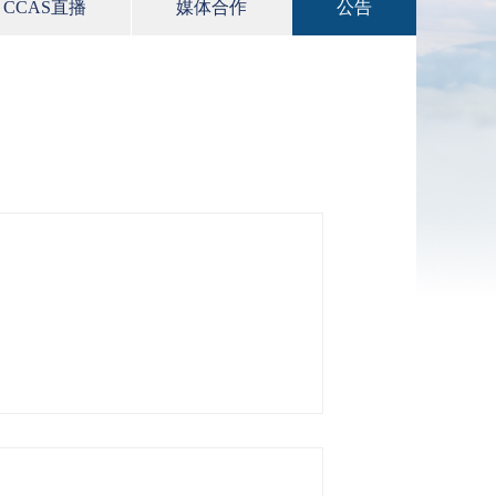
CCAS直播
媒体合作
公告