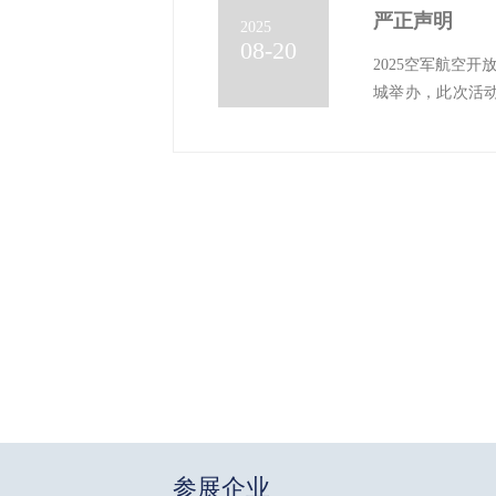
严正声明
2025
08-20
2025空军航空
城举办，此次活动
络平台或线下进行
参展企业