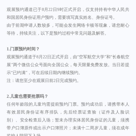
观展预约通道已于8月22日9时正式开启，仅支持持有中华人民共
和国居民身份证用户预约，需要填写真实姓名、身份证号。
由于前期申请人数较多，可能会发生网络卡顿等现象，请您耐心
等待，持续关注，以下是预约过程中常见问题及解答。
1.门票预约时间？
观展预约通道于8月22日正式开启，由“空军航空大学”和“长春航空
展”两个微信公众号面向全国公众，每天限量免费发放。当日若提
示“已约满”，可在后续日期内继续预约。
注：请您至少在观展日前2日完成预约。
2.儿童也需要抢票吗？
任何年龄段的儿童均需提前预约门票。预约成功后，请携带本人
有效居民身份证有序排队，先后经票证查验（证件及人脸识
别）、安全检查后入场；暂未办理实体居民身份证的儿童，须携
带户口簿原件或出示户口簿照片；未满十二周岁儿童，须在成年
监护人陪同下入场。