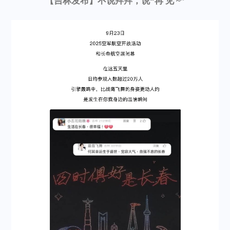
【吉林发布】不说拜拜，说“再 见 ~”