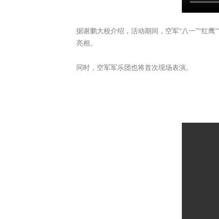
据谢鹏大校介绍，活动期间，空军“八一”“红鹰”
亮相。
同时，空军军乐团也将首次现场表演。