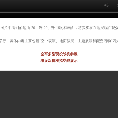
片中看到的运油-20、歼-20、歼-16同框画面，将实实在在地展现在观
0日举行，具体内容主要包括“空中表演、地面静展、主题展馆和配套活动”
空军多型现役战机参展
增设双机模拟空战展示