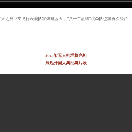
“天之翼”3支飞行表演队将炫舞蓝天，“八一”“蓝鹰”跳伞队也将再次登台，
2023架无人机群将亮相
展现开国大典经典片段