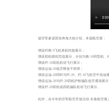
据空军参谋部张寿海大校介绍，本届航空展：
增设歼教-9飞机单机性能展示；
增设双机模拟空战展示，分别为教-10同型机，歼-
增设歼-16双机机动飞行展示；
增设运油-20低空释放干扰弹；
增设运油-20同时与歼-20、歼-16飞机空中加
增设运油-20与歼-20四机护航编队低空通场展示
增设歼-20双机或四机编队机动飞行展示。
此外，在今年的空军航空开放活动·长春航空展