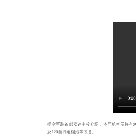
据空军装备部侯建中校介绍，本届航空展将有96型
及120自行迫榴炮等装备。