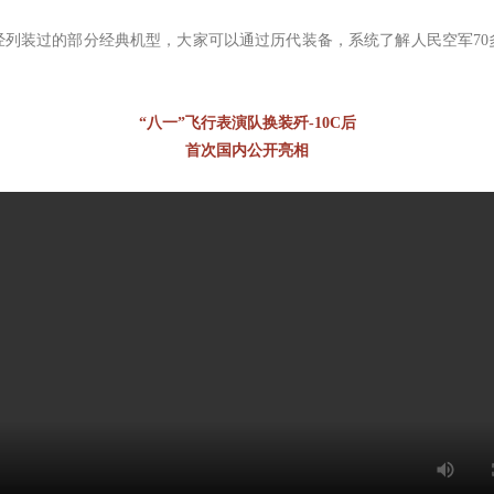
经列装过的部分经典机型，大家可以通过历代装备，系统了解人民空军70
“八一”飞行表演队换装歼-10C后
首次国内公开亮相